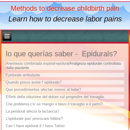
Methods to decrease childbirth pain
Learn how to decrease labor pains
lo que querías saber - Epidurals?
Anestesia combinada espinal-epidural
Analgesia epidurale controllata
dalla paziente
Epidurale ambulante
Quando posso avere l' epidurale?
Que procedimientos afectan menos al bebe?
Effetti della riduzione del dolore sul progredire del travaglio
.
Che problema c'e' se mangio o bevo il travaglio e il parto
?.
La peridural afecta la lactancia?
L'epidurale puo' provocare febbre
?
Can I have epidural if I have Tattoo