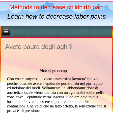
Methods to decrease childbirth pain
Learn how to decrease labor pains
Avete paura degli aghi?
Non vi preoccupate...
Con vostra sorpresa, il vostro anestesista lavorera' con voi
perche' possiate avere l' epidurale posizionata nel piu' rapido
ed indolore dei modi. Solitamente un' abbondante dose di
anestetico locale viene iniettata con un ago molto sottile nella
zona dove l' epidurale verra' inserita. Il dolore dovuto alla
locale non dovrebbe essere superiore al dolore delle
contrazioni. Una volta che ha fatto effetto, la sensazione che si
prova e' di pressione.