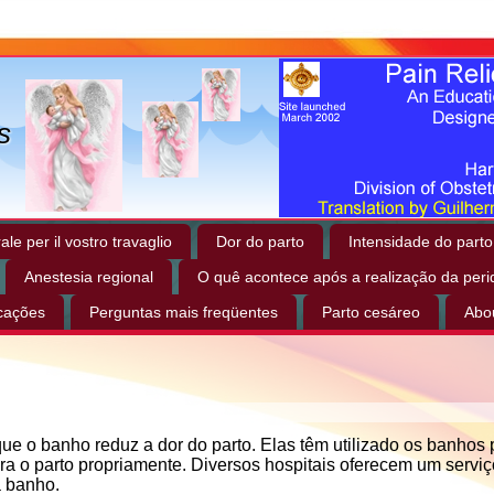
s
le per il vostro travaglio
Dor do parto
Intensidade do parto
Anestesia regional
O quê acontece após a realização da peri
icações
Perguntas mais freqüentes
Parto cesáreo
Abo
e o banho reduz a dor do parto. Elas têm utilizado os banhos 
para o parto propriamente. Diversos hospitais oferecem um servi
a banho.