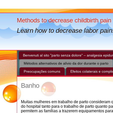
Methods to decrease childbirth pain
Learn how to decrease labor pain
Benvenuti al sito "parto senza dolore" – analgesia epidura
Métodos alternativos de alívio da dor durante o parto
Preocupações comuns
Efeitos colaterais e compl
Banho
Muitas mulheres em trabalho de parto consideram qu
do hospital tanto para o trabalho de parto quanto 
permitem as famílias a trazerem equipamentos par