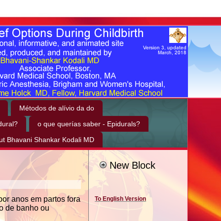
Métodos de alívio da do
dural?
o que querías saber - Epidurals?
ut Bhavani Shankar Kodali MD
New Block
por anos em partos fora
To English Version
ço de banho ou