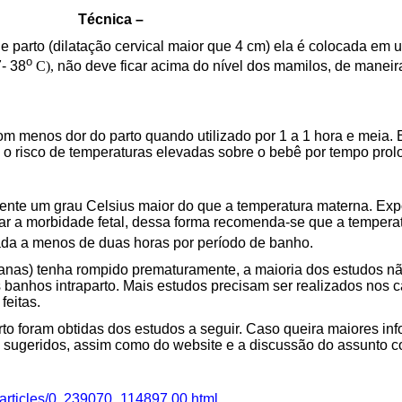
Técnica –
de parto (dilatação cervical maior que 4 cm) ela é colocada e
o
7- 38
C),
não deve ficar acima do nível dos mamilos, de maneir
m menos dor do parto quando utilizado por 1 a 1 hora e meia.
 risco de temperaturas elevadas sobre o bebê por tempo prol
mente um grau Celsius maior do que a temperatura materna. Ex
ar a morbidade fetal, dessa forma recomenda-se que a tempera
tada a menos de duas horas por período de banho.
anas) tenha rompido prematuramente, a maioria dos estudos 
s banhos intraparto. Mais estudos precisam ser realizados nos 
feitas.
to foram obtidas dos estudos a seguir. Caso queira maiores in
s sugeridos, assim como do website e a discussão do assunto c
articles/0,,239070_114897,00.html