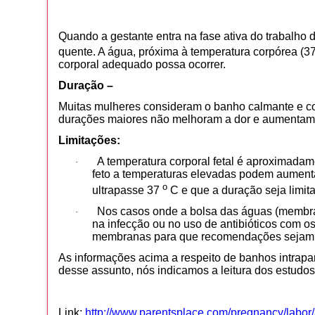
Quando a gestante entra na fase ativa do trabalho 
quente. A água, próxima à temperatura corpórea (3
corporal adequado possa ocorrer.
Duração –
Muitas mulheres consideram o banho calmante e co
durações maiores não melhoram a dor e aumentam o
Limitações:
A temperatura corporal fetal é aproximada
·
feto a temperaturas elevadas podem aument
o
ultrapasse 37
C e que a duração seja limi
Nos casos onde a bolsa das águas (membr
·
na infecção ou no uso de antibióticos com o
membranas para que recomendações sejam 
As informações acima a respeito de banhos intrapar
desse assunto, nós indicamos a leitura dos estudo
Link:
http://www.parentsplace.com/pregnancy/labor/