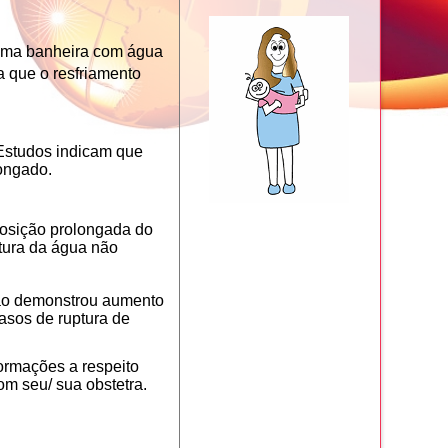
m uma banheira com água
a que o resfriamento
 Estudos indicam que
ongado.
posição prolongada do
tura da água não
não demonstrou aumento
casos de ruptura de
formações a respeito
om seu/ sua obstetra.